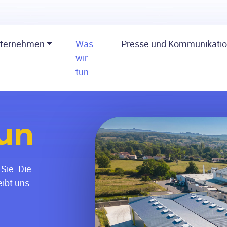
nternehmen
Was
Presse und Kommunikati
wir
tun
un
Sie. Die
eibt uns