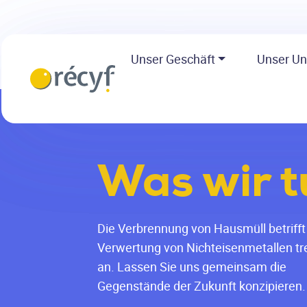
Unser Geschäft
Unser U
Was wir t
Die Verbrennung von Hausmüll betrifft 
Verwertung von Nichteisenmetallen tr
an. Lassen Sie uns gemeinsam die
Gegenstände der Zukunft konzipieren.